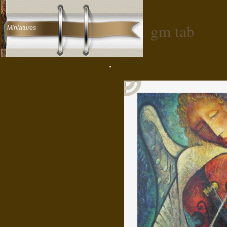
gm tab
Miniatures